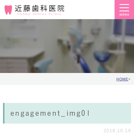
HOME
>
engagement_img01
2018.10.19