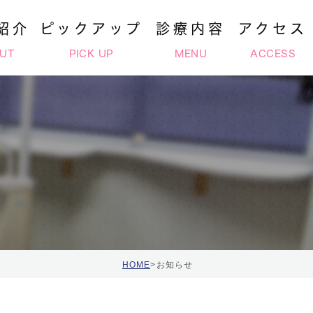
紹介
ピックアップ
診療内容
アクセス
UT
PICK UP
MENU
ACCESS
ーの細菌予防
ホワイトニング
当院の特徴
審美治療
知らずの抜歯
HOME
>
お知らせ