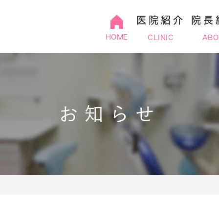
医院紹介
院長
HOME
CLINIC
ABO
診療時間
根管治療
顕微鏡と薬を使った歯周病治療
アクセス
往診
歯周病
外観・院内紹介
バクテリアセラピ
予防
お知らせ
噛み合わせ
入れ歯
インプラント
親