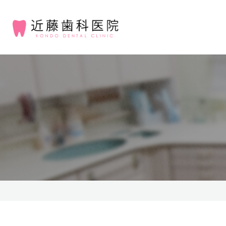
診療方針
顎関節症・噛み合わせ治療
一般歯科
基本情報
小児歯科
矯正歯科
顎関節症