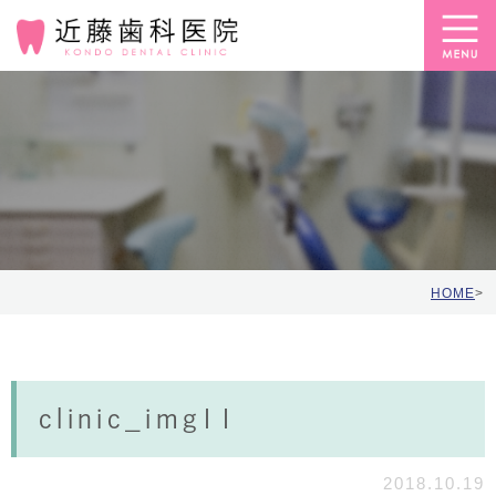
HOME
>
clinic_img11
2018.10.19