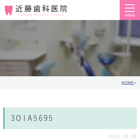
HOME
>
3O1A5695
2018.10.29